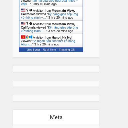
viewed "
tác hại của việc ngồi quá nhiều –
Wiki…
"
3 hrs 10 mins ago
A visitor from
Mountain View,
California
viewed "
Kỹ năng giao tiếp ứng
xử thông minh –…
"
3 hrs 20 mins ago
A visitor from
Mountain View,
California
viewed "
Kỹ năng giao tiếp ứng
xử thông minh –…
"
3 hrs 20 mins ago
A visitor from
Hanoi, Ha Noi
viewed "
Bo mạch đầu tiên thiết kế bằng
Altium…
"
3 hrs 20 mins ago
Get Script
Real Time
Tracking ON
Meta