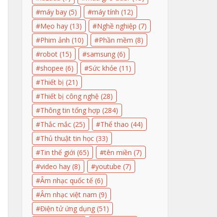
máy bay
(5)
máy tính
(12)
Mẹo hay
(13)
Nghề nghiệp
(7)
Phim ảnh
(10)
Phần mềm
(8)
robot
(15)
samsung
(6)
shopee
(6)
Sức khỏe
(11)
Thiết bị
(21)
Thiết bị công nghệ
(28)
Thông tin tổng hợp
(284)
Thắc mắc
(25)
Thể thao
(44)
Thủ thuật tin học
(33)
Tin thế giới
(65)
tên miền
(7)
video hay
(8)
youtube
(7)
Âm nhạc quốc tế
(6)
Âm nhạc việt nam
(9)
Điện tử ứng dụng
(51)