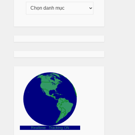
Realtime
-
Tracking ON