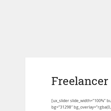
Freelancer
[ux_slider slide_width=”100%” b
bg=”31298″ bg_overlay=”rgba(0, 