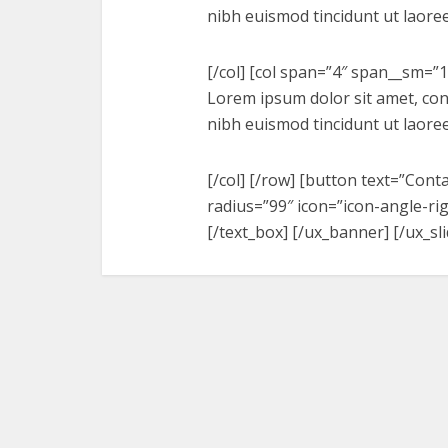
nibh euismod tincidunt ut laore
[/col] [col span=”4″ span__sm=”1
Lorem ipsum dolor sit amet, con
nibh euismod tincidunt ut laore
[/col] [/row] [button text=”Cont
radius=”99″ icon=”icon-angle-rig
[/text_box] [/ux_banner] [/ux_sli