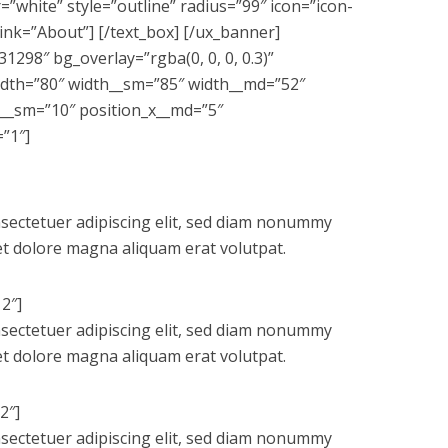
”white” style=”outline” radius=”99″ icon=”icon-
link=”About”] [/text_box] [/ux_banner]
298″ bg_overlay=”rgba(0, 0, 0, 0.3)”
dth=”80″ width__sm=”85″ width__md=”52″
x__sm=”10″ position_x__md=”5″
”1″]
sectetuer adipiscing elit, sed diam nonummy
et dolore magna aliquam erat volutpat.
2″]
sectetuer adipiscing elit, sed diam nonummy
et dolore magna aliquam erat volutpat.
2″]
sectetuer adipiscing elit, sed diam nonummy