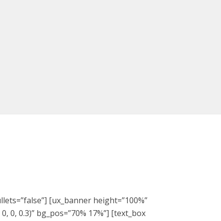
ullets=”false”] [ux_banner height=”100%”
0, 0, 0.3)” bg_pos=”70% 17%”] [text_box