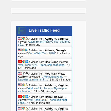
Live Traffic Feed
A visitor from
Ashburn, Virginia
viewed "
Cách trỏ tên miền về host của một
số…
"
54 mins ago
A visitor from
Atlanta, Georgia
viewed "
Cart – Wiki Tech 2026
"
1 hr 9 mins
ago
A visitor from
Bac Giang
viewed
"
Wiki Tech 2026 – Kênh cập nhật công…
"
1
hr 10 mins ago
A visitor from
Mountain View,
California
viewed "
# Momofuku Ando —
Người phát minh mì ăn…
"
1 hr 32 mins ago
A visitor from
Ashburn, Virginia
viewed "
# Momofuku Ando — Người phát
minh mì ăn…
"
1 hr 34 mins ago
A visitor from
Hanoi, Ha Noi
viewed "
Wiki Tech 2026 – Kênh cập nhật
công…
"
2 hrs 44 mins ago
A visitor from
Ashburn, Virginia