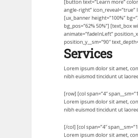
[button text=”Learn more” color=
angle-right” icon_reveal=”true” 
[ux_banner height=”100%” bg=”31
bg_pos=”62% 50%”] [text_box wi
animate=”fadeInLeft” position_
position_y__sm=”90″ text_depth=
Services
Lorem ipsum dolor sit amet, con
nibh euismod tincidunt ut laore
[row] [col span=”4″ span__sm=”1
Lorem ipsum dolor sit amet, con
nibh euismod tincidunt ut laore
[/col] [col span=”4″ span__sm=”1
Lorem ipsum dolor sit amet, con