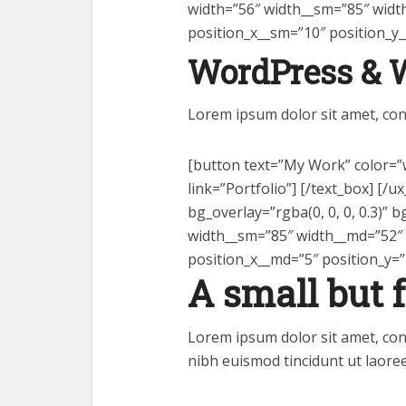
width=”56″ width__sm=”85″ widt
position_x__sm=”10″ position_y_
WordPress & 
Lorem ipsum dolor sit amet, cons
[button text=”My Work” color=”w
link=”Portfolio”] [/text_box] [
bg_overlay=”rgba(0, 0, 0, 0.3)”
width__sm=”85″ width__md=”52″ 
position_x__md=”5″ position_y=”
A small but 
Lorem ipsum dolor sit amet, con
nibh euismod tincidunt ut laore