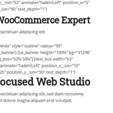
h__md=”52″ animate=”fadeInLeft” position_x=”5″
_sm=”90″ text_depth=”1″]
WooCommerce Expert
ectetuer adipiscing elit.
hite” style=”outline” radius=”99″
/ux_banner] [ux_banner height=”100%” bg=”31298″
 bg_pos=”62% 50%”] [text_box width=”63″
animate=”fadeInLeft” position_x__sm=”10″
25″ position_y__sm=”90″ text_depth=”1″]
focused Web Studio
sectetuer adipiscing elit, sed diam nonummy
et dolore magna aliquam erat volutpat.