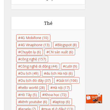
Thẻ
4G Mobifone
(10)
4G Vinaphone
(13)
Blogspot
(8)
Chuyện lạ
(6)
CN sản xuất
(6)
công nghệ
(157)
Công nghệ di động
(44)
cười
(9)
Du lịch
(49)
du lịch Hà nội
(6)
Du lịch đó đây
(37)
Giải trí
(106)
hello world
(28)
Hà nội
(17)
Hồ Tây
(5)
Khoa học
(72)
kênh youtube
(6)
laptop
(6)
lazada
(7)
mua gì ở đâu?
(13)