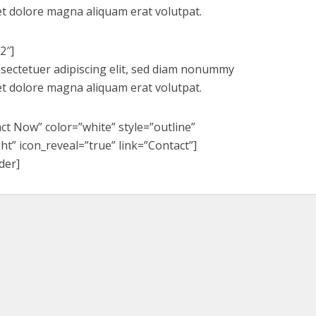
et dolore magna aliquam erat volutpat.
2″]
sectetuer adipiscing elit, sed diam nonummy
et dolore magna aliquam erat volutpat.
act Now” color=”white” style=”outline”
ht” icon_reveal=”true” link=”Contact”]
der]