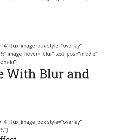
=”4″] [ux_image_box style=”overlay”
%” image_hover=”blur” text_pos=”middle”
oom-in”]
e With Blur and
=”4″] [ux_image_box style=”overlay”
0%”]
ffect