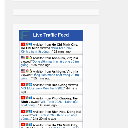
Live Traffic Feed
A visitor from
Ho Chi Minh City,
Ho Chi Minh
viewed "
Wiki Tech 2026 –
Kênh cập nhật công…
"
32 mins ago
A visitor from
Ashburn, Virginia
viewed "
Dòng điện mạnh nhất trong vũ trụ
giống…
"
35 mins ago
A visitor from
Ashburn, Virginia
viewed "
Dòng điện mạnh nhất trong vũ trụ
giống…
"
35 mins ago
A visitor from
Bac Giang
viewed
"
4G Mobifone – Wiki Tech 2026
"
44 mins
ago
A visitor from
Phu Khuong, Tay
Ninh
viewed "
Wiki Tech 2026 – Kênh cập
nhật công…
"
45 mins ago
A visitor from
Bien Hoa, Dong Nai
viewed "
Wiki Tech 2026 – Kênh cập nhật
công…
"
1 hr 20 mins ago
A visitor from
Ho Chi Minh City,