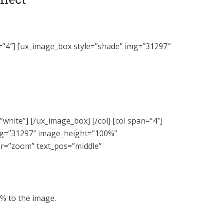
n=”4″] [ux_image_box style=”shade” img=”31297″
”white”] [/ux_image_box] [/col] [col span=”4″]
mg=”31297″ image_height=”100%”
r=”zoom” text_pos=”middle”
0% to the image.