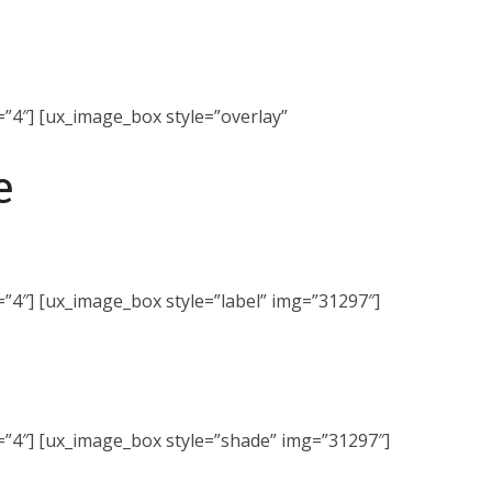
=”4″] [ux_image_box style=”overlay”
e
=”4″] [ux_image_box style=”label” img=”31297″]
n=”4″] [ux_image_box style=”shade” img=”31297″]