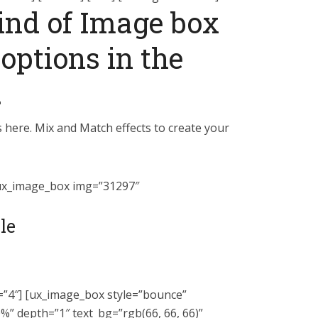
ind of Image box
options in the
.
here. Mix and Match effects to create your
 [ux_image_box img=”31297″
le
n=”4″] [ux_image_box style=”bounce”
” depth=”1″ text_bg=”rgb(66, 66, 66)”