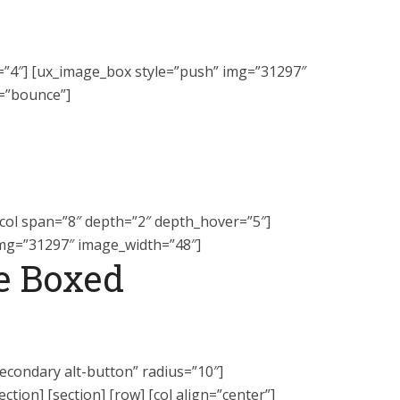
n=”4″] [ux_image_box style=”push” img=”31297″
=”bounce”]
 [col span=”8″ depth=”2″ depth_hover=”5″]
img=”31297″ image_width=”48″]
le Boxed
secondary alt-button” radius=”10″]
ection] [section] [row] [col align=”center”]