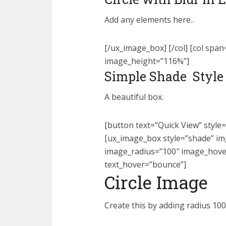
Add any elements here..
[/ux_image_box] [/col] [col spa
image_height=”116%”]
Simple Shade Style
A beautiful box.
[button text=”Quick View” style=
[ux_image_box style=”shade” i
image_radius=”100″ image_hove
text_hover=”bounce”]
Circle Image
Create this by adding radius 10