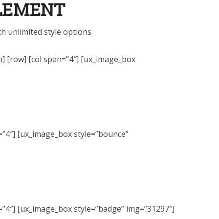
ELEMENT
 unlimited style options.
n] [row] [col span=”4″] [ux_image_box
n=”4″] [ux_image_box style=”bounce”
n=”4″] [ux_image_box style=”badge” img=”31297″]