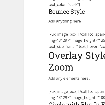
text_color=”dark”]
Bounce Style
Add anything here
[/ux_image_box] [/col] [col span
img=”31297″ image_height=”125
text_size=”small” text_hover=”z
Overlay Styl
Zoom
Add any elements here..
[/ux_image_box] [/col] [col span
img=”31297″ image_height=”10
Circle with Blur In E