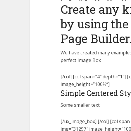
Create any k
by using the 
Page Builder
We have created many examples 
perfect Image Box
[/col] [col span=”4″ depth=”1″]
image_height=”100%”]
Simple Centered Sty
Some smaller text
[/ux_image_box] [/col] [col spa
img=”31297″ image_height=”100%