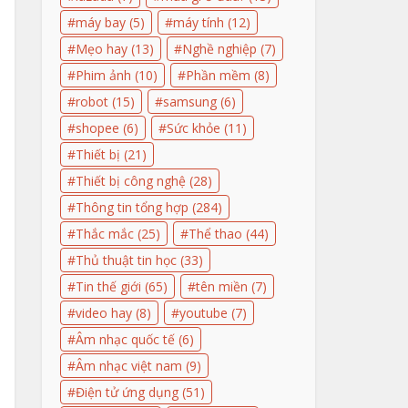
máy bay
(5)
máy tính
(12)
Mẹo hay
(13)
Nghề nghiệp
(7)
Phim ảnh
(10)
Phần mềm
(8)
robot
(15)
samsung
(6)
shopee
(6)
Sức khỏe
(11)
Thiết bị
(21)
Thiết bị công nghệ
(28)
Thông tin tổng hợp
(284)
Thắc mắc
(25)
Thể thao
(44)
Thủ thuật tin học
(33)
Tin thế giới
(65)
tên miền
(7)
video hay
(8)
youtube
(7)
Âm nhạc quốc tế
(6)
Âm nhạc việt nam
(9)
Điện tử ứng dụng
(51)