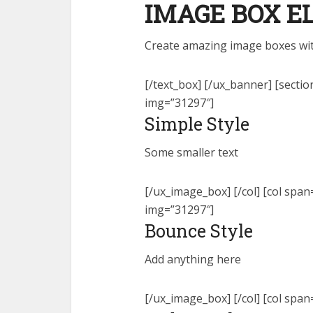
IMAGE BOX 
Create amazing image boxes with
[/text_box] [/ux_banner] [sectio
img=”31297″]
Simple Style
Some smaller text
[/ux_image_box] [/col] [col spa
img=”31297″]
Bounce Style
Add anything here
[/ux_image_box] [/col] [col spa