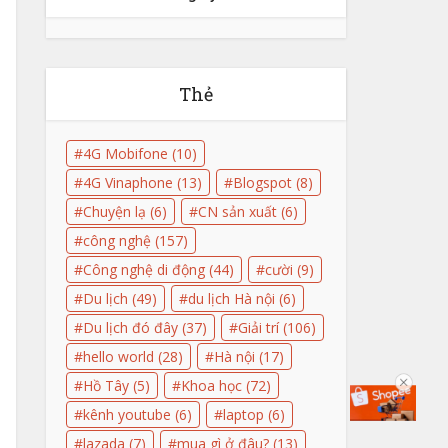
Thẻ
4G Mobifone
(10)
4G Vinaphone
(13)
Blogspot
(8)
Chuyện lạ
(6)
CN sản xuất
(6)
công nghệ
(157)
Công nghệ di động
(44)
cười
(9)
Du lịch
(49)
du lịch Hà nội
(6)
Du lịch đó đây
(37)
Giải trí
(106)
hello world
(28)
Hà nội
(17)
Hồ Tây
(5)
Khoa học
(72)
kênh youtube
(6)
laptop
(6)
lazada
(7)
mua gì ở đâu?
(13)