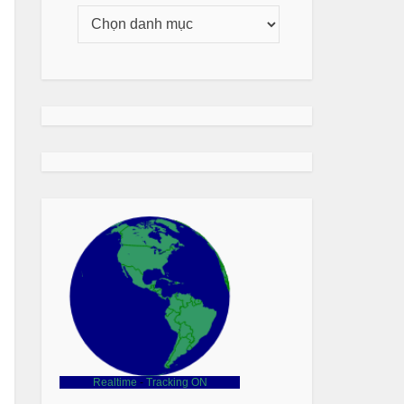
Realtime
-
Tracking ON