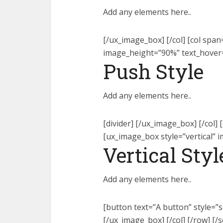
Add any elements here..
[/ux_image_box] [/col] [col spa
image_height=”90%” text_hover
Push Style
Add any elements here..
[divider] [/ux_image_box] [/col]
[ux_image_box style=”vertical” 
Vertical Sty
Add any elements here..
[button text=”A button” style=”
[/ux_image_box] [/col] [/row] [/s