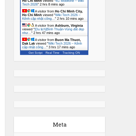
Ho Chi Minh
viewed "
4G Mobifone – Wiki
Tech 2026
"
2 hrs 8 mins ago
A visitor from
Ho Chi Minh City,
Ho Chi Minh
viewed "
Wiki Tech 2026 –
Kênh cập nhật công…
"
2 hrs 10 mins ago
A visitor from
Ashburn, Virginia
viewed "
[Du lịch]Bình Thuận-Vùng đất đẹp
như…
"
2 hrs 47 mins ago
A visitor from
Buon Ma Thuot,
Dak Lak
viewed "
Wiki Tech 2026 – Kênh
cập nhật công…
"
3 hrs 17 mins ago
Get Script
Real Time
Tracking ON
Meta