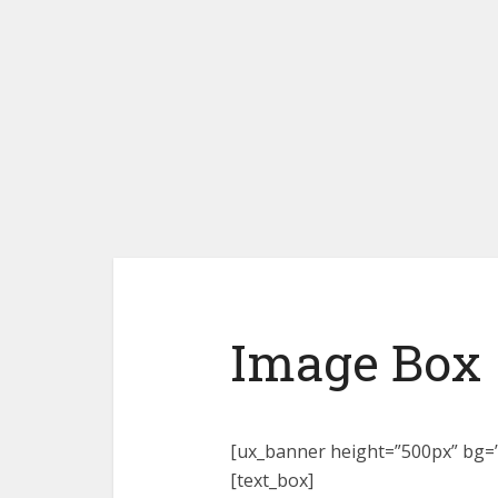
Image Box
[ux_banner height=”500px” bg=”3
[text_box]