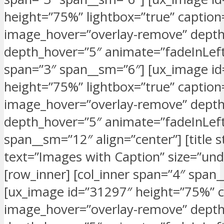
height=”75%” lightbox=”true” caption
image_hover=”overlay-remove” depth
depth_hover=”5″ animate=”fadeInLeft”]
span=”3″ span__sm=”6″] [ux_image i
height=”75%” lightbox=”true” caption
image_hover=”overlay-remove” depth
depth_hover=”5″ animate=”fadeInLeft”]
span__sm=”12″ align=”center”] [title s
text=”Images with Caption” size=”und
[row_inner] [col_inner span=”4″ span
[ux_image id=”31297″ height=”75%” c
image_hover=”overlay-remove” depth