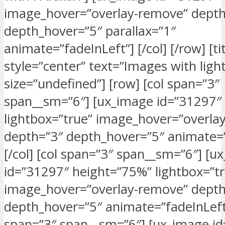
image_hover=”overlay-remove” depth
depth_hover=”5″ parallax=”1″
animate=”fadeInLeft”] [/col] [/row] [tit
style=”center” text=”Images with ligh
size=”undefined”] [row] [col span=”3″
span__sm=”6″] [ux_image id=”31297″
lightbox=”true” image_hover=”overla
depth=”3″ depth_hover=”5″ animate=”
[/col] [col span=”3″ span__sm=”6″] [u
id=”31297″ height=”75%” lightbox=”t
image_hover=”overlay-remove” depth
depth_hover=”5″ animate=”fadeInLeft”]
span=”3″ span__sm=”6″] [ux_image i