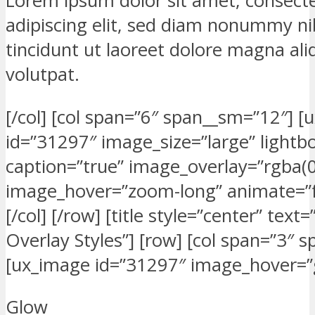
Lorem ipsum dolor sit amet, consect
adipiscing elit, sed diam nonummy n
tincidunt ut laoreet dolore magna al
volutpat.
[/col] [col span=”6″ span__sm=”12″] 
id=”31297″ image_size=”large” lightb
caption=”true” image_overlay=”rgba(0,
image_hover=”zoom-long” animate=”
[/col] [/row] [title style=”center” text
Overlay Styles”] [row] [col span=”3″ 
[ux_image id=”31297″ image_hover=”
Glow