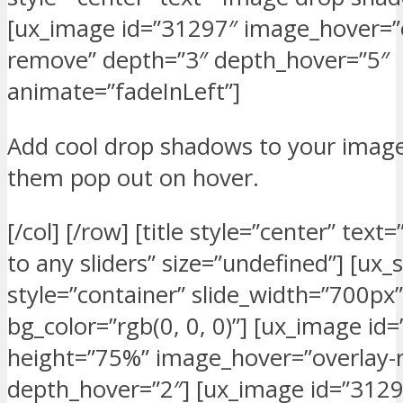
[ux_image id=”31297″ image_hover=”
remove” depth=”3″ depth_hover=”5″
animate=”fadeInLeft”]
Add cool drop shadows to your imag
them pop out on hover.
[/col] [/row] [title style=”center” tex
to any sliders” size=”undefined”] [ux_s
style=”container” slide_width=”700px”
bg_color=”rgb(0, 0, 0)”] [ux_image id
height=”75%” image_hover=”overlay
depth_hover=”2″] [ux_image id=”312