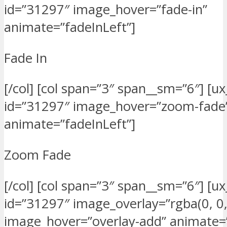
id=”31297″ image_hover=”fade-in”
animate=”fadeInLeft”]
Fade In
[/col] [col span=”3″ span__sm=”6″] [u
id=”31297″ image_hover=”zoom-fade
animate=”fadeInLeft”]
Zoom Fade
[/col] [col span=”3″ span__sm=”6″] [u
id=”31297″ image_overlay=”rgba(0, 0, 
image_hover=”overlay-add” animate=”