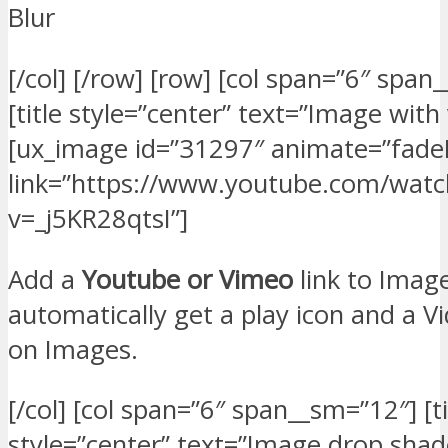
Blur
[/col] [/row] [row] [col span=”6″ span
[title style=”center” text=”Image with
[ux_image id=”31297″ animate=”fadeI
link=”https://www.youtube.com/watc
v=_j5KR28qtsI”]
Add a
Youtube or Vimeo
link to Image
automatically get a play icon and a V
on Images.
[/col] [col span=”6″ span__sm=”12″] [ti
style=”center” text=”Image drop sha