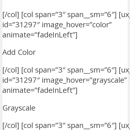
[/col] [col span=”3″ span__sm=”6″] [u
id=”31297″ image_hover=”color”
animate=”fadeInLeft”]
Add Color
[/col] [col span=”3″ span__sm=”6″] [u
id=”31297″ image_hover=”grayscale”
animate=”fadeInLeft”]
Grayscale
[/col] [col span=”3″ span__sm=”6″] [u