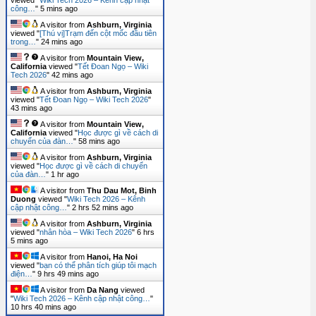
viewed "
Wiki Tech 2026 – Kênh cập nhật
công…
"
5 mins ago
A visitor from
Ashburn, Virginia
viewed "
[Thú vị]Trạm đến cột mốc đầu tiên
trong…
"
24 mins ago
A visitor from
Mountain View,
California
viewed "
Tết Đoan Ngọ – Wiki
Tech 2026
"
42 mins ago
A visitor from
Ashburn, Virginia
viewed "
Tết Đoan Ngọ – Wiki Tech 2026
"
43 mins ago
A visitor from
Mountain View,
California
viewed "
Học được gì về cách di
chuyển của đàn…
"
58 mins ago
A visitor from
Ashburn, Virginia
viewed "
Học được gì về cách di chuyển
của đàn…
"
1 hr ago
A visitor from
Thu Dau Mot, Binh
Duong
viewed "
Wiki Tech 2026 – Kênh
cập nhật công…
"
2 hrs 52 mins ago
A visitor from
Ashburn, Virginia
viewed "
nhân hòa – Wiki Tech 2026
"
6 hrs
5 mins ago
A visitor from
Hanoi, Ha Noi
viewed "
bạn có thể phân tích giúp tôi mạch
điện…
"
9 hrs 49 mins ago
A visitor from
Da Nang
viewed
"
Wiki Tech 2026 – Kênh cập nhật công…
"
10 hrs 40 mins ago