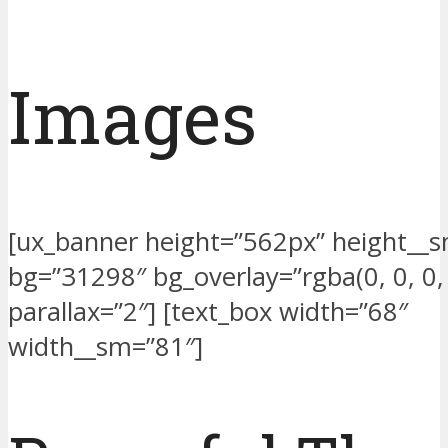
Images
[ux_banner height=”562px” height__
bg=”31298″ bg_overlay=”rgba(0, 0, 0, 
parallax=”2″] [text_box width=”68″
width__sm=”81″]