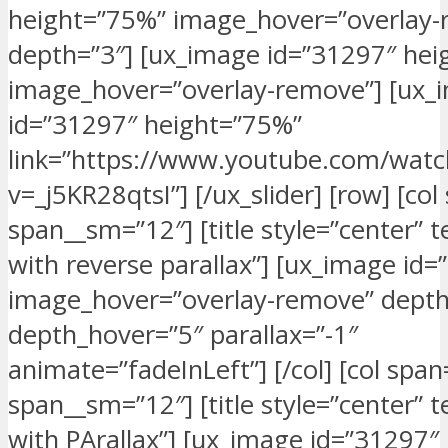
height=”75%” image_hover=”overlay
depth=”3″] [ux_image id=”31297″ hei
image_hover=”overlay-remove”] [ux_
id=”31297″ height=”75%”
link=”https://www.youtube.com/watc
v=_j5KR28qtsI”] [/ux_slider] [row] [col
span__sm=”12″] [title style=”center” 
with reverse parallax”] [ux_image id
image_hover=”overlay-remove” depth
depth_hover=”5″ parallax=”-1″
animate=”fadeInLeft”] [/col] [col span
span__sm=”12″] [title style=”center” 
with PArallax”] [ux_image id=”31297″