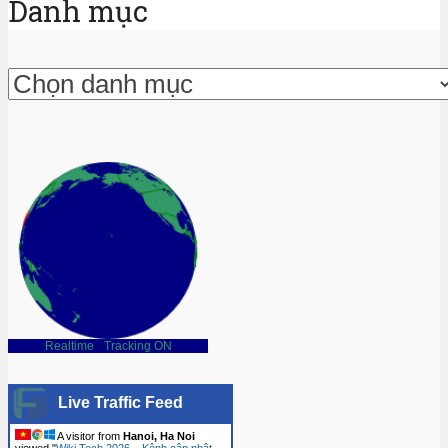
Danh mục
Danh
mục
Realtime
-
Tracking ON
Live Traffic Feed
A visitor from
Hanoi, Ha Noi