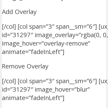
Add Overlay
[/col] [col span=”3″ span__sm=”6″] [u
id=”31297″ image_overlay=”rgba(0, 0, 
image_hover=”overlay-remove”
animate=”fadeInLeft”]
Remove Overlay
[/col] [col span=”3″ span__sm=”6″] [u
id=”31297″ image_hover=”blur”
animate=”fadeInLeft”]