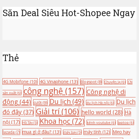
Săn Deal Siêu Hot-Shopee Ngay
Thẻ
4G Vinaphone
(13)
4G Mobifone
(10)
Blogspot
(8)
Chuyện lạ
(6)
CN
công nghệ
(157)
Công nghệ di
sản xuất
(6)
động
(44)
Du lịch
(49)
Du lịch
cười
(9)
du lịch Hà nội
(6)
Giải trí
(106)
đó đây
(37)
hello world
(28)
Hà
Khoa học
(72)
nội
(17)
kênh youtube
(6)
laptop
(6)
Hồ Tây
(5)
mua gì ở đâu?
(13)
Mẹo hay
máy tính
(12)
lazada
(7)
máy bay
(5)