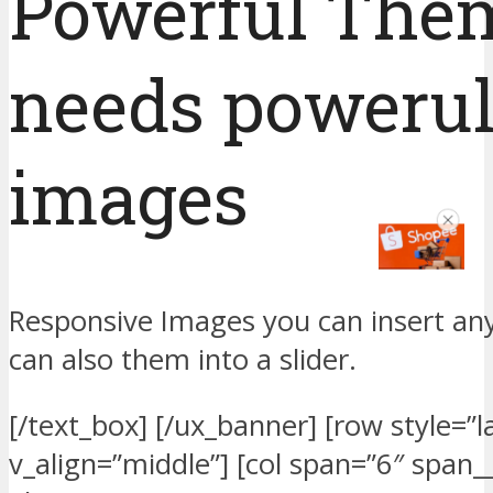
Powerful The
needs poweru
images
Responsive Images you can insert an
can also them into a slider.
[/text_box] [/ux_banner] [row style=”l
v_align=”middle”] [col span=”6″ span