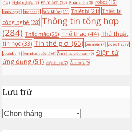
(13)
robot
(15)
Phim ảnh
(10)
Nghề nghiệp
(7)
Phần mềm
(8)
Thiết bị
Thiết bị
(21)
Sức khỏe
(11)
samsung
(6)
shopee
(6)
Thông tin tổng hợp
công nghệ
(28)
(284)
Thể thao
(44)
Thủ thuật
Thắc mắc
(25)
Tin thế giới
(65)
tin học
(33)
tên miền
(7)
video hay
(8)
Điện tử
Âm nhạc việt nam
(9)
youtube
(7)
Âm nhạc quốc tế
(6)
ứng dụng
(51)
Ẩm thực
(9)
điện thoại
(7)
Lưu trữ
Lưu
trữ