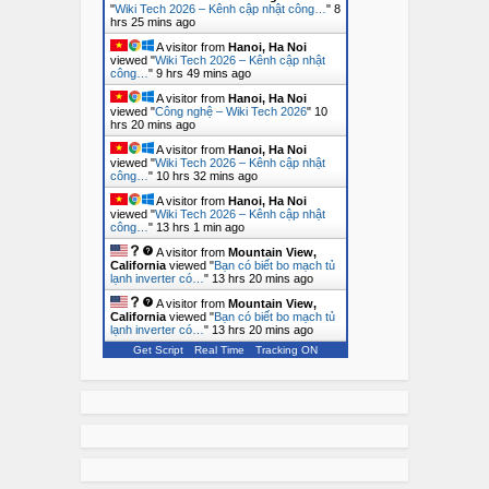
"
Wiki Tech 2026 – Kênh cập nhật công…
"
8
hrs 25 mins ago
A visitor from
Hanoi, Ha Noi
viewed "
Wiki Tech 2026 – Kênh cập nhật
công…
"
9 hrs 50 mins ago
A visitor from
Hanoi, Ha Noi
viewed "
Công nghệ – Wiki Tech 2026
"
10
hrs 20 mins ago
A visitor from
Hanoi, Ha Noi
viewed "
Wiki Tech 2026 – Kênh cập nhật
công…
"
10 hrs 32 mins ago
A visitor from
Hanoi, Ha Noi
viewed "
Wiki Tech 2026 – Kênh cập nhật
công…
"
13 hrs 1 min ago
A visitor from
Mountain View,
California
viewed "
Bạn có biết bo mạch tủ
lạnh inverter có…
"
13 hrs 20 mins ago
A visitor from
Mountain View,
California
viewed "
Bạn có biết bo mạch tủ
lạnh inverter có…
"
13 hrs 20 mins ago
Get Script
Real Time
Tracking ON