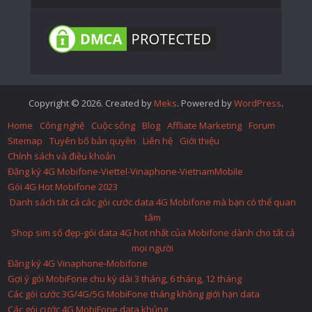
Copyright © 2026. Created by
Meks
. Powered by
WordPress
.
Home
Công nghệ
Cuộc sống
Blog
Affliate Marketing
Forum
Sitemap
Tuyên bố bản quyền
Liên hệ
Giới thiệu
Chính sách và điều khoản
Đăng ký 4G Mobifone-Viettel-Vinaphone-VietnamMobile
Gói 4G Hot Mobifone 2023
Danh sách tát cả các gói cước data 4G Mobifone mà bạn có thể quan
tâm
Shop sim số đẹp-gói data 4G hot nhất của Mobifone dành cho tất cả
mọi người
Đăng ký 4G Vinaphone-Mobifone
Gợi ý gói MobiFone chu kỳ dài 3 tháng, 6 tháng, 12 tháng
Các gói cước 3G/4G/5G MobiFone tháng không giới hạn data
Các gói cước 4G MobiFone data khủng