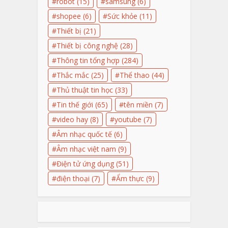
robot
(15)
samsung
(6)
shopee
(6)
Sức khỏe
(11)
Thiết bị
(21)
Thiết bị công nghệ
(28)
Thông tin tổng hợp
(284)
Thắc mắc
(25)
Thể thao
(44)
Thủ thuật tin học
(33)
Tin thế giới
(65)
tên miền
(7)
video hay
(8)
youtube
(7)
Âm nhạc quốc tế
(6)
Âm nhạc việt nam
(9)
Điện tử ứng dụng
(51)
điện thoại
(7)
Ẩm thực
(9)