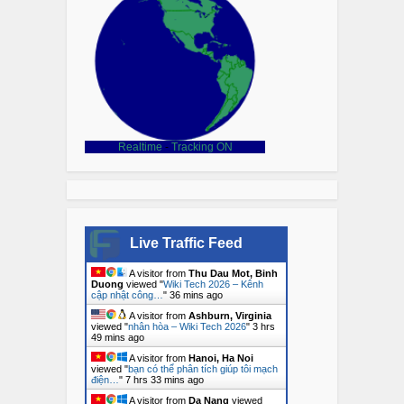
Realtime
-
Tracking ON
Live Traffic Feed
A visitor from
Thu Dau Mot, Binh
Duong
viewed "
Wiki Tech 2026 – Kênh
cập nhật công…
"
36 mins ago
A visitor from
Ashburn, Virginia
viewed "
nhân hòa – Wiki Tech 2026
"
3 hrs
49 mins ago
A visitor from
Hanoi, Ha Noi
viewed "
bạn có thể phân tích giúp tôi mạch
điện…
"
7 hrs 33 mins ago
A visitor from
Da Nang
viewed