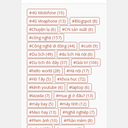
4G Mobifone
(10)
4G Vinaphone
(13)
Blogspot
(8)
Chuyện lạ
(6)
CN sản xuất
(6)
công nghệ
(157)
Công nghệ di động
(44)
cười
(9)
Du lịch
(49)
du lịch Hà nội
(6)
Du lịch đó đây
(37)
Giải trí
(106)
hello world
(28)
Hà nội
(17)
Hồ Tây
(5)
Khoa học
(72)
kênh youtube
(6)
laptop
(6)
lazada
(7)
mua gì ở đâu?
(13)
máy bay
(5)
máy tính
(12)
Mẹo hay
(13)
Nghề nghiệp
(7)
Phim ảnh
(10)
Phần mềm
(8)