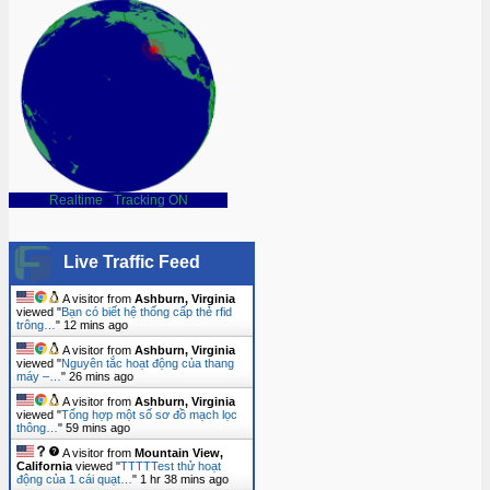
Realtime
-
Tracking ON
Live Traffic Feed
A visitor from
Ashburn, Virginia
viewed "
Bạn có biết hệ thống cấp thẻ rfid
trông…
"
12 mins ago
A visitor from
Ashburn, Virginia
viewed "
Nguyên tắc hoạt động của thang
máy –…
"
26 mins ago
A visitor from
Ashburn, Virginia
viewed "
Tổng hợp một số sơ đồ mạch lọc
thông…
"
59 mins ago
A visitor from
Mountain View,
California
viewed "
TTTTTest thử hoạt
động của 1 cái quạt…
"
1 hr 38 mins ago