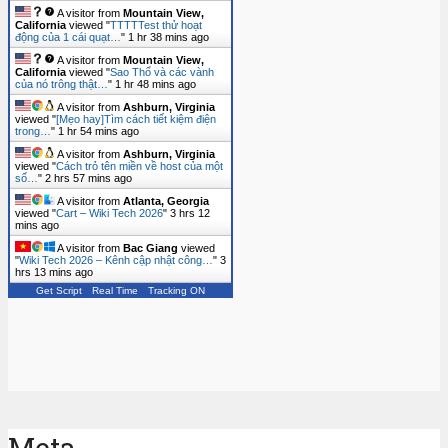
A visitor from
Mountain View,
California
viewed "
TTTTTest thử hoạt
động của 1 cái quạt…
"
1 hr 38 mins ago
A visitor from
Mountain View,
California
viewed "
Sao Thổ và các vành
của nó trông thật…
"
1 hr 48 mins ago
A visitor from
Ashburn, Virginia
viewed "
[Mẹo hay]Tìm cách tiết kiệm điện
trong…
"
1 hr 54 mins ago
A visitor from
Ashburn, Virginia
viewed "
Cách trỏ tên miền về host của một
số…
"
2 hrs 57 mins ago
A visitor from
Atlanta, Georgia
viewed "
Cart – Wiki Tech 2026
"
3 hrs 12
mins ago
A visitor from
Bac Giang
viewed
"
Wiki Tech 2026 – Kênh cập nhật công…
"
3
hrs 13 mins ago
Get Script
Real Time
Tracking ON