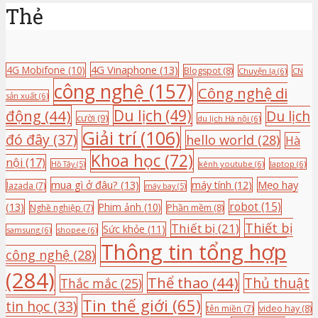
Thẻ
4G Vinaphone
(13)
4G Mobifone
(10)
Blogspot
(8)
Chuyện lạ
(6)
CN
công nghệ
(157)
Công nghệ di
sản xuất
(6)
động
(44)
Du lịch
(49)
Du lịch
cười
(9)
du lịch Hà nội
(6)
Giải trí
(106)
đó đây
(37)
hello world
(28)
Hà
Khoa học
(72)
nội
(17)
kênh youtube
(6)
laptop
(6)
Hồ Tây
(5)
mua gì ở đâu?
(13)
Mẹo hay
máy tính
(12)
lazada
(7)
máy bay
(5)
(13)
robot
(15)
Phim ảnh
(10)
Nghề nghiệp
(7)
Phần mềm
(8)
Thiết bị
Thiết bị
(21)
Sức khỏe
(11)
samsung
(6)
shopee
(6)
Thông tin tổng hợp
công nghệ
(28)
(284)
Thể thao
(44)
Thủ thuật
Thắc mắc
(25)
Tin thế giới
(65)
tin học
(33)
tên miền
(7)
video hay
(8)