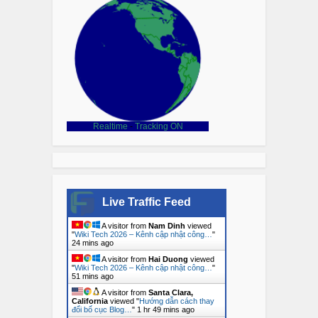
Realtime
-
Tracking ON
Live Traffic Feed
A visitor from
Nam Dinh
viewed
"
Wiki Tech 2026 – Kênh cập nhật công…
"
24 mins ago
A visitor from
Hai Duong
viewed
"
Wiki Tech 2026 – Kênh cập nhật công…
"
51 mins ago
A visitor from
Santa Clara,
California
viewed "
Hướng dẫn cách thay
đổi bố cục Blog…
"
1 hr 49 mins ago