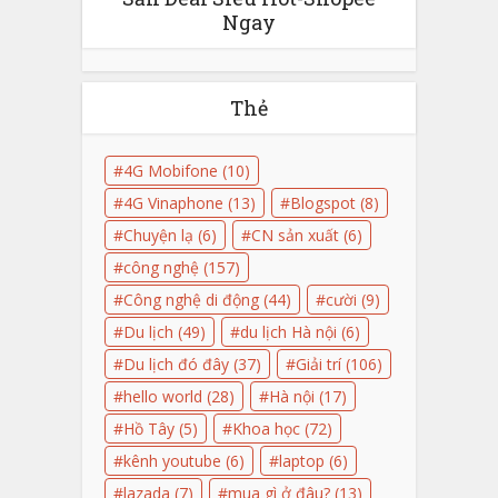
Ngay
Thẻ
4G Mobifone
(10)
4G Vinaphone
(13)
Blogspot
(8)
Chuyện lạ
(6)
CN sản xuất
(6)
công nghệ
(157)
Công nghệ di động
(44)
cười
(9)
Du lịch
(49)
du lịch Hà nội
(6)
Du lịch đó đây
(37)
Giải trí
(106)
hello world
(28)
Hà nội
(17)
Hồ Tây
(5)
Khoa học
(72)
kênh youtube
(6)
laptop
(6)
lazada
(7)
mua gì ở đâu?
(13)