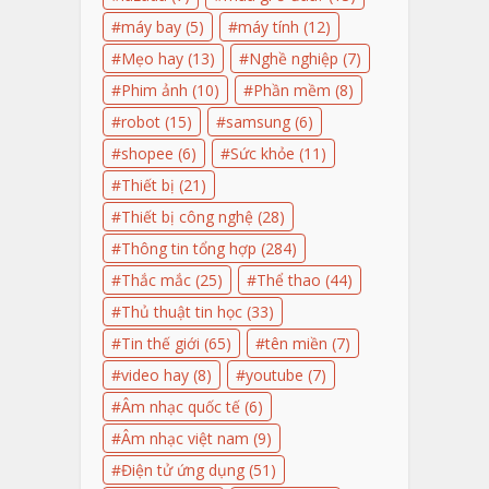
máy bay
(5)
máy tính
(12)
Mẹo hay
(13)
Nghề nghiệp
(7)
Phim ảnh
(10)
Phần mềm
(8)
robot
(15)
samsung
(6)
shopee
(6)
Sức khỏe
(11)
Thiết bị
(21)
Thiết bị công nghệ
(28)
Thông tin tổng hợp
(284)
Thắc mắc
(25)
Thể thao
(44)
Thủ thuật tin học
(33)
Tin thế giới
(65)
tên miền
(7)
video hay
(8)
youtube
(7)
Âm nhạc quốc tế
(6)
Âm nhạc việt nam
(9)
Điện tử ứng dụng
(51)