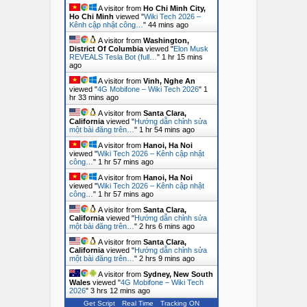
A visitor from
Ho Chi Minh City,
Ho Chi Minh
viewed "
Wiki Tech 2026 –
Kênh cập nhật công…
"
44 mins ago
A visitor from
Washington,
District Of Columbia
viewed "
Elon Musk
REVEALS Tesla Bot (full…
"
1 hr 15 mins
ago
A visitor from
Vinh, Nghe An
viewed "
4G Mobifone – Wiki Tech 2026
"
1
hr 33 mins ago
A visitor from
Santa Clara,
California
viewed "
Hướng dẫn chỉnh sửa
một bài đăng trên…
"
1 hr 54 mins ago
A visitor from
Hanoi, Ha Noi
viewed "
Wiki Tech 2026 – Kênh cập nhật
công…
"
1 hr 57 mins ago
A visitor from
Hanoi, Ha Noi
viewed "
Wiki Tech 2026 – Kênh cập nhật
công…
"
1 hr 57 mins ago
A visitor from
Santa Clara,
California
viewed "
Hướng dẫn chỉnh sửa
một bài đăng trên…
"
2 hrs 6 mins ago
A visitor from
Santa Clara,
California
viewed "
Hướng dẫn chỉnh sửa
một bài đăng trên…
"
2 hrs 9 mins ago
A visitor from
Sydney, New South
Wales
viewed "
4G Mobifone – Wiki Tech
2026
"
3 hrs 12 mins ago
Get Script
Real Time
Tracking ON