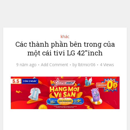
khác
Các thành phần bên trong của
một cái tivi LG 42"inch
9 năm ago
Add Comment
by
lbtmicr06
4 Views