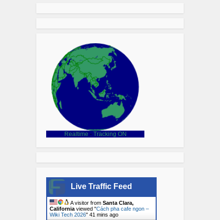
Realtime
-
Tracking ON
Live Traffic Feed
A visitor from
Santa Clara,
California
viewed "
Cách pha cafe ngon –
Wiki Tech 2026
"
41 mins ago