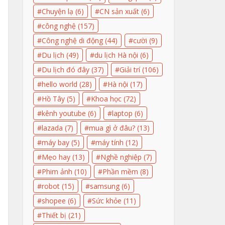
Chuyện lạ
(6)
CN sản xuất
(6)
công nghệ
(157)
Công nghệ di động
(44)
cười
(9)
Du lịch
(49)
du lịch Hà nội
(6)
Du lịch đó đây
(37)
Giải trí
(106)
hello world
(28)
Hà nội
(17)
Hồ Tây
(5)
Khoa học
(72)
kênh youtube
(6)
laptop
(6)
lazada
(7)
mua gì ở đâu?
(13)
máy bay
(5)
máy tính
(12)
Mẹo hay
(13)
Nghề nghiệp
(7)
Phim ảnh
(10)
Phần mềm
(8)
robot
(15)
samsung
(6)
shopee
(6)
Sức khỏe
(11)
Thiết bị
(21)