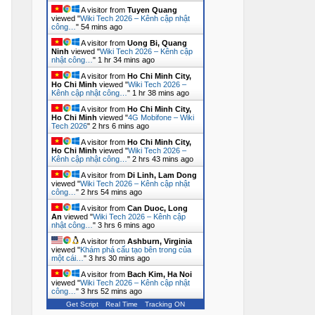
A visitor from
Tuyen Quang
viewed "
Wiki Tech 2026 – Kênh cập nhật
công…
"
54 mins ago
A visitor from
Uong Bi, Quang
Ninh
viewed "
Wiki Tech 2026 – Kênh cập
nhật công…
"
1 hr 34 mins ago
A visitor from
Ho Chi Minh City,
Ho Chi Minh
viewed "
Wiki Tech 2026 –
Kênh cập nhật công…
"
1 hr 38 mins ago
A visitor from
Ho Chi Minh City,
Ho Chi Minh
viewed "
4G Mobifone – Wiki
Tech 2026
"
2 hrs 6 mins ago
A visitor from
Ho Chi Minh City,
Ho Chi Minh
viewed "
Wiki Tech 2026 –
Kênh cập nhật công…
"
2 hrs 43 mins ago
A visitor from
Di Linh, Lam Dong
viewed "
Wiki Tech 2026 – Kênh cập nhật
công…
"
2 hrs 54 mins ago
A visitor from
Can Duoc, Long
An
viewed "
Wiki Tech 2026 – Kênh cập
nhật công…
"
3 hrs 6 mins ago
A visitor from
Ashburn, Virginia
viewed "
Khám phá cấu tạo bên trong của
một cái…
"
3 hrs 30 mins ago
A visitor from
Bach Kim, Ha Noi
viewed "
Wiki Tech 2026 – Kênh cập nhật
công…
"
3 hrs 52 mins ago
Get Script
Real Time
Tracking ON