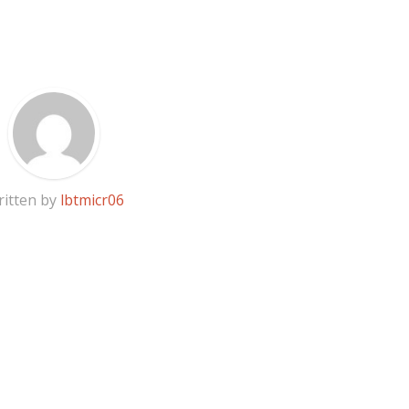
itten by
lbtmicr06