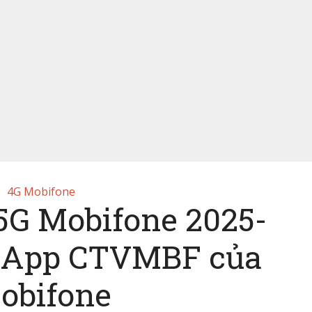
4G Mobifone
5G Mobifone 2025-
ừ App CTVMBF của
obifone