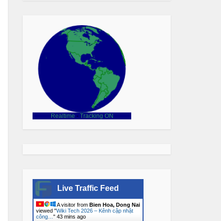
Realtime
-
Tracking ON
Live Traffic Feed
A visitor from
Bien Hoa, Dong Nai
viewed "
Wiki Tech 2026 – Kênh cập nhật
công…
"
43 mins ago