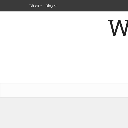
Tất cả
Blog
W