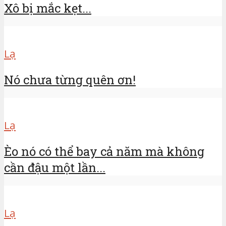
Xô bị mắc kẹt...
Lạ
Nó chưa từng quên ơn!
Lạ
Èo nó có thể bay cả năm mà không
cần đậu một lần...
Lạ