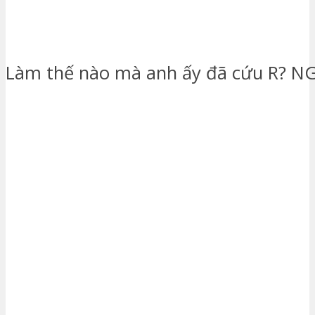
Làm thế nào mà anh ấy đã cứu R? NG?