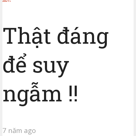
Thật đáng
để suy
ngẫm !!
7 năm ago