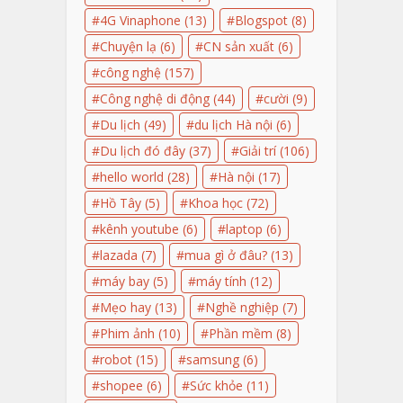
4G Vinaphone
(13)
Blogspot
(8)
Chuyện lạ
(6)
CN sản xuất
(6)
công nghệ
(157)
Công nghệ di động
(44)
cười
(9)
Du lịch
(49)
du lịch Hà nội
(6)
Du lịch đó đây
(37)
Giải trí
(106)
hello world
(28)
Hà nội
(17)
Hồ Tây
(5)
Khoa học
(72)
kênh youtube
(6)
laptop
(6)
lazada
(7)
mua gì ở đâu?
(13)
máy bay
(5)
máy tính
(12)
Mẹo hay
(13)
Nghề nghiệp
(7)
Phim ảnh
(10)
Phần mềm
(8)
robot
(15)
samsung
(6)
shopee
(6)
Sức khỏe
(11)