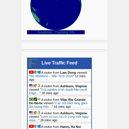
Realtime
-
Tracking ON
Live Traffic Feed
A visitor from
Lam Dong
viewed
"
4G Mobifone – Wiki Tech 2026
"
12 mins
ago
A visitor from
Ashburn, Virginia
viewed "
Trải nghiệm trình duyệt Microsoft
Edge…
"
16 mins ago
A visitor from
Vilar, Rio Grande
Do Norte
viewed "
Các nút bấm tăng giảm
âm lượng trên…
"
16 mins ago
A visitor from
Ashburn, Virginia
viewed "
Lượn lờ con cá cờ trong một ngày
mùa…
"
26 mins ago
A visitor from
Hanoi, Ha Noi