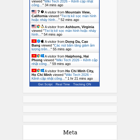
viewed "
Wiki Tech 2026 – Kênh cập nhật
công…
"
35 mins ago
A visitor from
Mountain View,
California
viewed "
Tivi bị kẻ sọc màn hình
hoặc nháy hình…
"
53 mins ago
A visitor from
Ashburn, Virginia
viewed "
Tivi bị kẻ sọc màn hình hoặc nháy
hình…
"
54 mins ago
A visitor from
Dong Da, Cao
Bang
viewed "
Các nút bấm tăng giảm âm
lượng trên…
"
55 mins ago
A visitor from
Haiphong, Hai
Phong
viewed "
Wiki Tech 2026 – Kênh cập
nhật công…
"
59 mins ago
A visitor from
Ho Chi Minh City,
Ho Chi Minh
viewed "
Wiki Tech 2026 –
Kênh cập nhật công…
"
1 hr 21 mins ago
Get Script
Real Time
Tracking ON
Meta