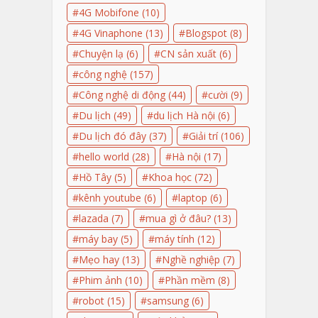
4G Mobifone
(10)
4G Vinaphone
(13)
Blogspot
(8)
Chuyện lạ
(6)
CN sản xuất
(6)
công nghệ
(157)
Công nghệ di động
(44)
cười
(9)
Du lịch
(49)
du lịch Hà nội
(6)
Du lịch đó đây
(37)
Giải trí
(106)
hello world
(28)
Hà nội
(17)
Hồ Tây
(5)
Khoa học
(72)
kênh youtube
(6)
laptop
(6)
lazada
(7)
mua gì ở đâu?
(13)
máy bay
(5)
máy tính
(12)
Mẹo hay
(13)
Nghề nghiệp
(7)
Phim ảnh
(10)
Phần mềm
(8)
robot
(15)
samsung
(6)