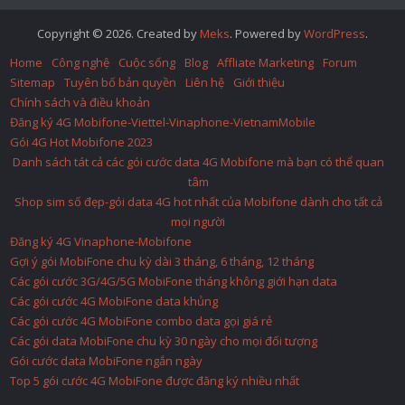
Copyright © 2026. Created by
Meks
. Powered by
WordPress
.
Home
Công nghệ
Cuộc sống
Blog
Affliate Marketing
Forum
Sitemap
Tuyên bố bản quyền
Liên hệ
Giới thiệu
Chính sách và điều khoản
Đăng ký 4G Mobifone-Viettel-Vinaphone-VietnamMobile
Gói 4G Hot Mobifone 2023
Danh sách tát cả các gói cước data 4G Mobifone mà bạn có thể quan
tâm
Shop sim số đẹp-gói data 4G hot nhất của Mobifone dành cho tất cả
mọi người
Đăng ký 4G Vinaphone-Mobifone
Gợi ý gói MobiFone chu kỳ dài 3 tháng, 6 tháng, 12 tháng
Các gói cước 3G/4G/5G MobiFone tháng không giới hạn data
Các gói cước 4G MobiFone data khủng
Các gói cước 4G MobiFone combo data gọi giá rẻ
Các gói data MobiFone chu kỳ 30 ngày cho mọi đối tượng
Gói cước data MobiFone ngắn ngày
Top 5 gói cước 4G MobiFone được đăng ký nhiều nhất