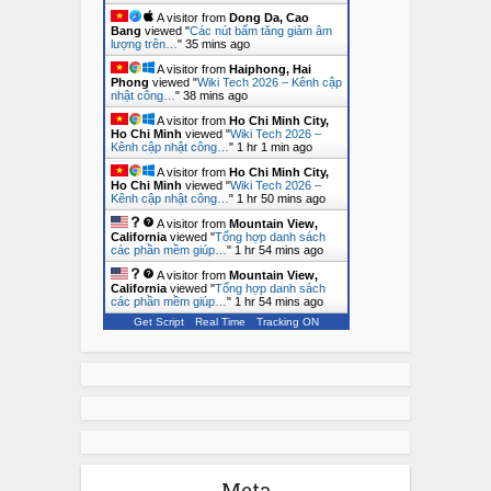
A visitor from
Dong Da, Cao
Bang
viewed "
Các nút bấm tăng giảm âm
lượng trên…
"
35 mins ago
A visitor from
Haiphong, Hai
Phong
viewed "
Wiki Tech 2026 – Kênh cập
nhật công…
"
38 mins ago
A visitor from
Ho Chi Minh City,
Ho Chi Minh
viewed "
Wiki Tech 2026 –
Kênh cập nhật công…
"
1 hr 1 min ago
A visitor from
Ho Chi Minh City,
Ho Chi Minh
viewed "
Wiki Tech 2026 –
Kênh cập nhật công…
"
1 hr 50 mins ago
A visitor from
Mountain View,
California
viewed "
Tổng hợp danh sách
các phần mềm giúp…
"
1 hr 54 mins ago
A visitor from
Mountain View,
California
viewed "
Tổng hợp danh sách
các phần mềm giúp…
"
1 hr 54 mins ago
Get Script
Real Time
Tracking ON
Meta