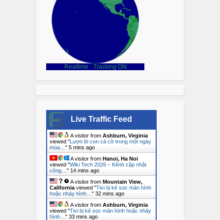
Realtime
-
Tracking ON
Live Traffic Feed
A visitor from
Ashburn, Virginia
viewed "
Lượn lờ con cá cờ trong một ngày
mùa…
"
5 mins ago
A visitor from
Hanoi, Ha Noi
viewed "
Wiki Tech 2026 – Kênh cập nhật
công…
"
14 mins ago
A visitor from
Mountain View,
California
viewed "
Tivi bị kẻ sọc màn hình
hoặc nháy hình…
"
32 mins ago
A visitor from
Ashburn, Virginia
viewed "
Tivi bị kẻ sọc màn hình hoặc nháy
hình…
"
33 mins ago