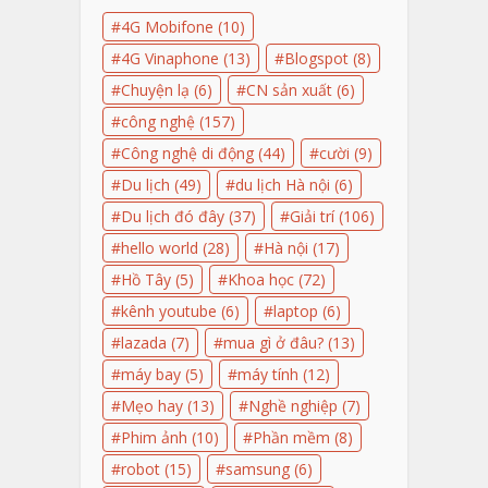
4G Mobifone
(10)
4G Vinaphone
(13)
Blogspot
(8)
Chuyện lạ
(6)
CN sản xuất
(6)
công nghệ
(157)
Công nghệ di động
(44)
cười
(9)
Du lịch
(49)
du lịch Hà nội
(6)
Du lịch đó đây
(37)
Giải trí
(106)
hello world
(28)
Hà nội
(17)
Hồ Tây
(5)
Khoa học
(72)
kênh youtube
(6)
laptop
(6)
lazada
(7)
mua gì ở đâu?
(13)
máy bay
(5)
máy tính
(12)
Mẹo hay
(13)
Nghề nghiệp
(7)
Phim ảnh
(10)
Phần mềm
(8)
robot
(15)
samsung
(6)