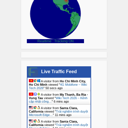
Realtime
-
Tracking ON
Live Traffic Feed
A visitor from
Ho Chi Minh City,
Ho Chi Minh
viewed "
4G Mobifone – Wiki
Tech 2026
"
51 secs ago
A visitor from
My Thanh, Ba Ria -
Vung Tau
viewed "
Wiki Tech 2026 – Kênh
cập nhật công…
"
6 mins ago
A visitor from
Santa Clara,
California
viewed "
Trải nghiệm trình duyệt
Microsoft Edge…
"
11 mins ago
A visitor from
Santa Clara,
California
viewed "
Trải nghiệm trình duyệt