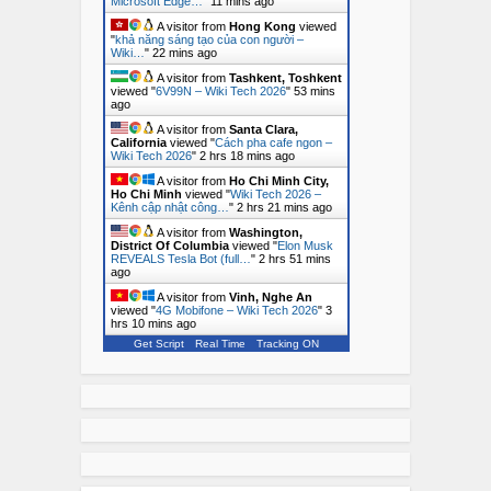
Microsoft Edge…
"
11 mins ago
A visitor from
Hong Kong
viewed
"
khả năng sáng tạo của con người –
Wiki…
"
22 mins ago
A visitor from
Tashkent, Toshkent
viewed "
6V99N – Wiki Tech 2026
"
53 mins
ago
A visitor from
Santa Clara,
California
viewed "
Cách pha cafe ngon –
Wiki Tech 2026
"
2 hrs 18 mins ago
A visitor from
Ho Chi Minh City,
Ho Chi Minh
viewed "
Wiki Tech 2026 –
Kênh cập nhật công…
"
2 hrs 21 mins ago
A visitor from
Washington,
District Of Columbia
viewed "
Elon Musk
REVEALS Tesla Bot (full…
"
2 hrs 51 mins
ago
A visitor from
Vinh, Nghe An
viewed "
4G Mobifone – Wiki Tech 2026
"
3
hrs 10 mins ago
Get Script
Real Time
Tracking ON