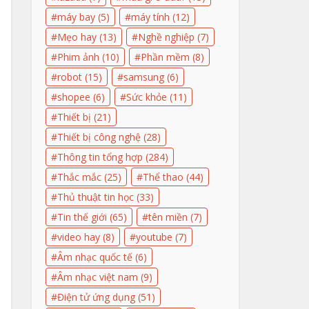
máy bay
(5)
máy tính
(12)
Mẹo hay
(13)
Nghề nghiệp
(7)
Phim ảnh
(10)
Phần mềm
(8)
robot
(15)
samsung
(6)
shopee
(6)
Sức khỏe
(11)
Thiết bị
(21)
Thiết bị công nghệ
(28)
Thông tin tổng hợp
(284)
Thắc mắc
(25)
Thể thao
(44)
Thủ thuật tin học
(33)
Tin thế giới
(65)
tên miền
(7)
video hay
(8)
youtube
(7)
Âm nhạc quốc tế
(6)
Âm nhạc việt nam
(9)
Điện tử ứng dụng
(51)