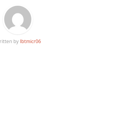
itten by
lbtmicr06