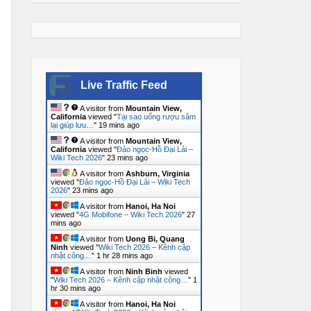
Live Traffic Feed
A visitor from
Mountain View,
California
viewed "
Tại sao uống rượu sâm
lại giúp lưu…
"
19 mins ago
A visitor from
Mountain View,
California
viewed "
Đảo ngọc-Hồ Đại Lải –
Wiki Tech 2026
"
23 mins ago
A visitor from
Ashburn, Virginia
viewed "
Đảo ngọc-Hồ Đại Lải – Wiki Tech
2026
"
23 mins ago
A visitor from
Hanoi, Ha Noi
viewed "
4G Mobifone – Wiki Tech 2026
"
27
mins ago
A visitor from
Uong Bi, Quang
Ninh
viewed "
Wiki Tech 2026 – Kênh cập
nhật công…
"
1 hr 28 mins ago
A visitor from
Ninh Binh
viewed
"
Wiki Tech 2026 – Kênh cập nhật công…
"
1
hr 30 mins ago
A visitor from
Hanoi, Ha Noi