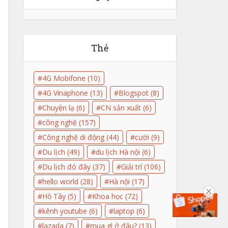
Thẻ
4G Mobifone
(10)
4G Vinaphone
(13)
Blogspot
(8)
Chuyện lạ
(6)
CN sản xuất
(6)
công nghệ
(157)
Công nghệ di động
(44)
cười
(9)
Du lịch
(49)
du lịch Hà nội
(6)
Du lịch đó đây
(37)
Giải trí
(106)
hello world
(28)
Hà nội
(17)
Hồ Tây
(5)
Khoa học
(72)
kênh youtube
(6)
laptop
(6)
lazada
(7)
mua gì ở đâu?
(13)