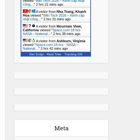
viewed "
Wiki Tech 2026 – Kênh cập nhật
công…
"
2 hrs 21 mins ago
A visitor from
Nha Trang, Khanh
Hoa
viewed "
Wiki Tech 2026 – Kênh cập
nhật công…
"
2 hrs 32 mins ago
A visitor from
Mountain View,
California
viewed "
Space.com 18 hrs ·
NASA – National…
"
2 hrs 38 mins ago
A visitor from
Ashburn, Virginia
viewed "
Space.com 18 hrs · NASA –
National…
"
2 hrs 42 mins ago
Get Script
Real Time
Tracking ON
Meta