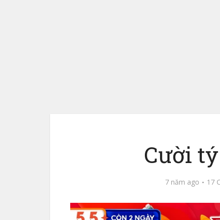
Cười tý
7 năm ago
17 