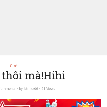
Cười
 thôi mà!Hihi
Comments
by
lbtmicr06
61 Views