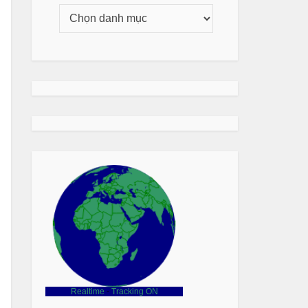
Realtime
-
Tracking ON