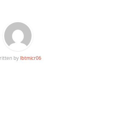
itten by
lbtmicr06