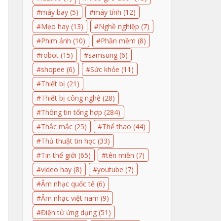
máy bay
(5)
máy tính
(12)
Mẹo hay
(13)
Nghề nghiệp
(7)
Phim ảnh
(10)
Phần mềm
(8)
robot
(15)
samsung
(6)
shopee
(6)
Sức khỏe
(11)
Thiết bị
(21)
Thiết bị công nghệ
(28)
Thông tin tổng hợp
(284)
Thắc mắc
(25)
Thể thao
(44)
Thủ thuật tin học
(33)
Tin thế giới
(65)
tên miền
(7)
video hay
(8)
youtube
(7)
Âm nhạc quốc tế
(6)
Âm nhạc việt nam
(9)
Điện tử ứng dụng
(51)