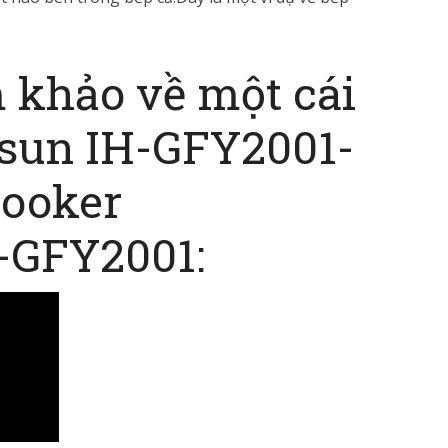
 khảo về một cái
dsun IH-GFY2001-
cooker
-GFY2001: