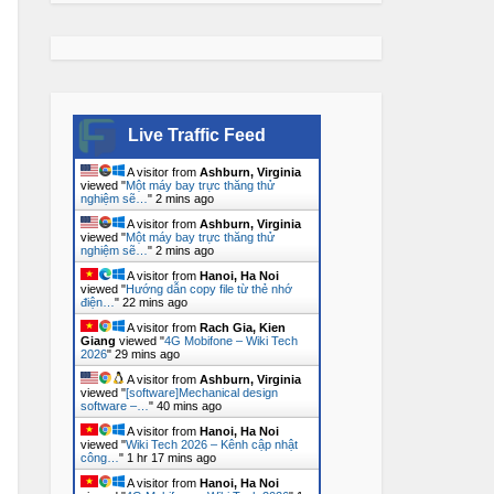
Live Traffic Feed
A visitor from
Ashburn, Virginia
viewed "
Một máy bay trực thăng thử
nghiệm sẽ…
"
2 mins ago
A visitor from
Ashburn, Virginia
viewed "
Một máy bay trực thăng thử
nghiệm sẽ…
"
2 mins ago
A visitor from
Hanoi, Ha Noi
viewed "
Hướng dẫn copy file từ thẻ nhớ
điện…
"
22 mins ago
A visitor from
Rach Gia, Kien
Giang
viewed "
4G Mobifone – Wiki Tech
2026
"
29 mins ago
A visitor from
Ashburn, Virginia
viewed "
[software]Mechanical design
software –…
"
40 mins ago
A visitor from
Hanoi, Ha Noi
viewed "
Wiki Tech 2026 – Kênh cập nhật
công…
"
1 hr 17 mins ago
A visitor from
Hanoi, Ha Noi