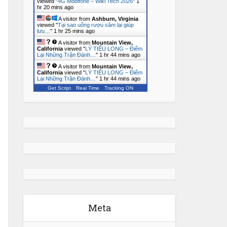
viewed "
4G Mobifone – Wiki Tech 2026
"
1
hr 20 mins ago
A visitor from
Ashburn, Virginia
viewed "
Tại sao uống rượu sâm lại giúp
lưu…
"
1 hr 25 mins ago
A visitor from
Mountain View,
California
viewed "
LÝ TIỂU LONG – Điểm
Lại Những Trận Đánh…
"
1 hr 44 mins ago
A visitor from
Mountain View,
California
viewed "
LÝ TIỂU LONG – Điểm
Lại Những Trận Đánh…
"
1 hr 44 mins ago
Get Script
Real Time
Tracking ON
Meta