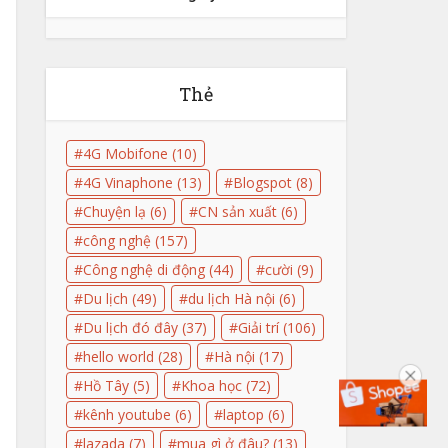
Thẻ
4G Mobifone
(10)
4G Vinaphone
(13)
Blogspot
(8)
Chuyện lạ
(6)
CN sản xuất
(6)
công nghệ
(157)
Công nghệ di động
(44)
cười
(9)
Du lịch
(49)
du lịch Hà nội
(6)
Du lịch đó đây
(37)
Giải trí
(106)
hello world
(28)
Hà nội
(17)
Hồ Tây
(5)
Khoa học
(72)
kênh youtube
(6)
laptop
(6)
lazada
(7)
mua gì ở đâu?
(13)