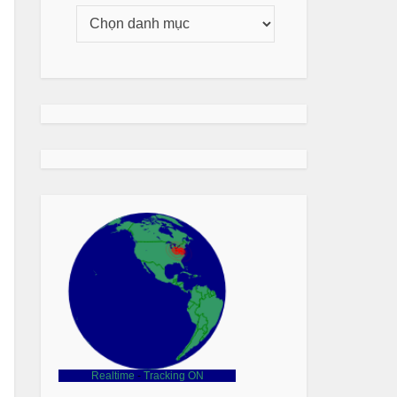
Realtime
-
Tracking ON