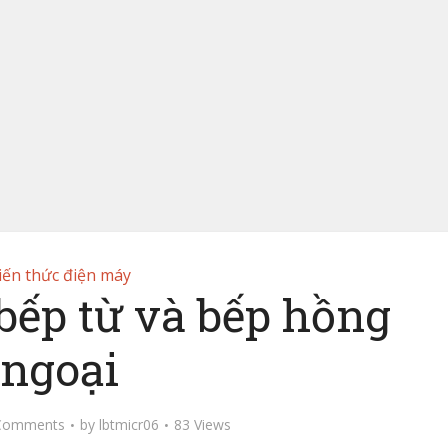
iến thức điện máy
bếp từ và bếp hồng
ngoại
Comments
by
lbtmicr06
83 Views