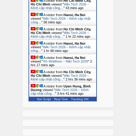
A visitor from
Ho Chi Minh City,
Ho Chi Minh
viewed "
Wiki Tech 2026 –
Kênh cập nhật công…
"
43 mins ago
A visitor from
Hanoi, Ha Noi
viewed "
Wiki Tech 2026 – Kênh cập nhật
công…
"
58 mins ago
A visitor from
Ho Chi Minh City,
Ho Chi Minh
viewed "
Wiki Tech 2026 –
Kênh cập nhật công…
"
1 hr 22 mins ago
A visitor from
Hanoi, Ha Noi
viewed "
Wiki Tech 2026 – Kênh cập nhật
công…
"
1 hr 48 mins ago
A visitor from
Hanoi, Ha Noi
viewed "
4G Mobifone – Wiki Tech 2026
"
2
hrs 18 mins ago
A visitor from
Ho Chi Minh City,
Ho Chi Minh
viewed "
Wiki Tech 2026 –
Kênh cập nhật công…
"
2 hrs 36 mins ago
A visitor from
Uyen Hung, Binh
Duong
viewed "
Wiki Tech 2026 – Kênh
cập nhật công…
"
3 hrs 41 mins ago
Get Script
Real Time
Tracking ON