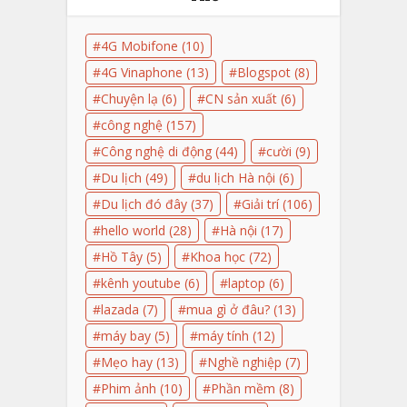
4G Mobifone
(10)
4G Vinaphone
(13)
Blogspot
(8)
Chuyện lạ
(6)
CN sản xuất
(6)
công nghệ
(157)
Công nghệ di động
(44)
cười
(9)
Du lịch
(49)
du lịch Hà nội
(6)
Du lịch đó đây
(37)
Giải trí
(106)
hello world
(28)
Hà nội
(17)
Hồ Tây
(5)
Khoa học
(72)
kênh youtube
(6)
laptop
(6)
lazada
(7)
mua gì ở đâu?
(13)
máy bay
(5)
máy tính
(12)
Mẹo hay
(13)
Nghề nghiệp
(7)
Phim ảnh
(10)
Phần mềm
(8)