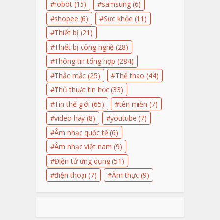
robot
(15)
samsung
(6)
shopee
(6)
Sức khỏe
(11)
Thiết bị
(21)
Thiết bị công nghệ
(28)
Thông tin tổng hợp
(284)
Thắc mắc
(25)
Thể thao
(44)
Thủ thuật tin học
(33)
Tin thế giới
(65)
tên miền
(7)
video hay
(8)
youtube
(7)
Âm nhạc quốc tế
(6)
Âm nhạc việt nam
(9)
Điện tử ứng dụng
(51)
điện thoại
(7)
Ẩm thực
(9)