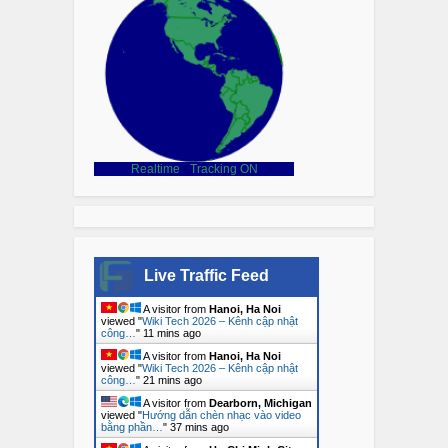
Realtime
-
Tracking ON
Live Traffic Feed
A visitor from
Hanoi, Ha Noi
viewed "
Wiki Tech 2026 – Kênh cập nhật
công…
"
11 mins ago
A visitor from
Hanoi, Ha Noi
viewed "
Wiki Tech 2026 – Kênh cập nhật
công…
"
21 mins ago
A visitor from
Dearborn, Michigan
viewed "
Hướng dẫn chèn nhạc vào video
bằng phần…
"
37 mins ago